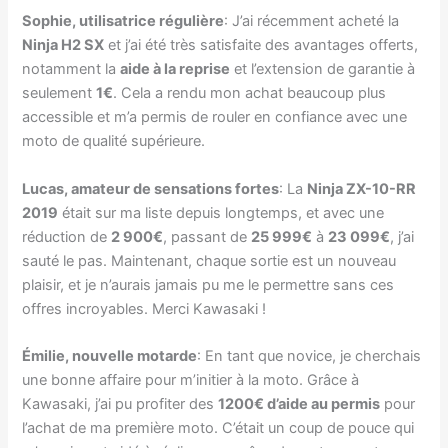
Sophie, utilisatrice régulière
: J’ai récemment acheté la
Ninja H2 SX
et j’ai été très satisfaite des avantages offerts,
notamment la
aide à la reprise
et l’extension de garantie à
seulement
1€
. Cela a rendu mon achat beaucoup plus
accessible et m’a permis de rouler en confiance avec une
moto de qualité supérieure.
Lucas, amateur de sensations fortes
: La
Ninja ZX-10-RR
2019
était sur ma liste depuis longtemps, et avec une
réduction de
2 900€
, passant de
25 999€
à
23 099€
, j’ai
sauté le pas. Maintenant, chaque sortie est un nouveau
plaisir, et je n’aurais jamais pu me le permettre sans ces
offres incroyables. Merci Kawasaki !
Émilie, nouvelle motarde
: En tant que novice, je cherchais
une bonne affaire pour m’initier à la moto. Grâce à
Kawasaki, j’ai pu profiter des
1200€ d’aide au permis
pour
l’achat de ma première moto. C’était un coup de pouce qui